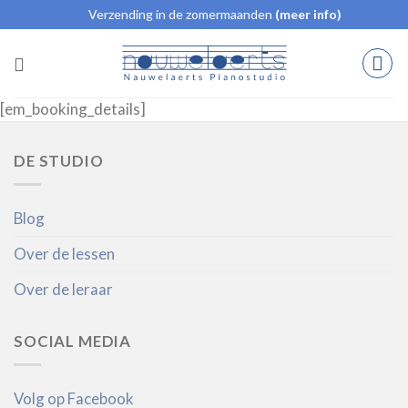
Ga
Verzending in de zomermaanden
(meer info)
naar
inhoud
[em_booking_details]
DE STUDIO
Blog
Over de lessen
Over de leraar
SOCIAL MEDIA
Volg op Facebook