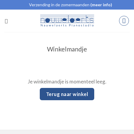
Ga
Verzending in de zomermaanden
(meer info)
naar
inhoud
Winkelmandje
Je winkelmandje is momenteel leeg.
Terug naar winkel